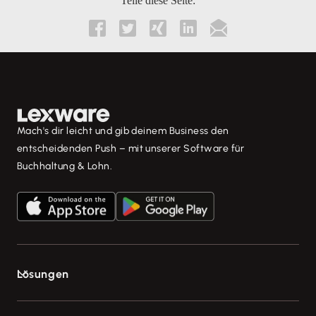
Teile diese Seite:





Mach's dir leicht und gib deinem Business den
entscheidenden Push – mit unserer Software für
Buchhaltung & Lohn.
Lösungen
