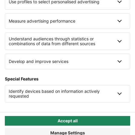





4,9 (+2.300 Bewertungen) • eKomi
Folg uns auf Social Media






Gendergerechte Sprache
Privatsphäre-Einstellungen
Datenschutz
AGB
Lieferketten
Compliance
Impressum
Eine Marke der