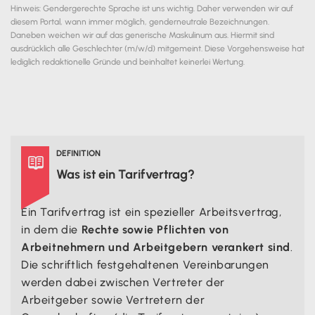
Hinweis: Gendergerechte Sprache ist uns wichtig. Daher verwenden wir auf
diesem Portal, wann immer möglich, genderneutrale Bezeichnungen.
Daneben weichen wir auf das generische Maskulinum aus. Hiermit sind
ausdrücklich alle Geschlechter (m/w/d) mitgemeint. Diese Vorgehensweise hat
lediglich redaktionelle Gründe und beinhaltet keinerlei Wertung.
DEFINITION

Was ist ein Tarifvertrag?
Ein Tarifvertrag ist ein spezieller Arbeitsvertrag,
in dem die
Rechte sowie Pflichten von
Arbeitnehmern und Arbeitgebern verankert sind
.
Die schriftlich festgehaltenen Vereinbarungen
werden dabei zwischen Vertreter der
Arbeitgeber sowie Vertretern der