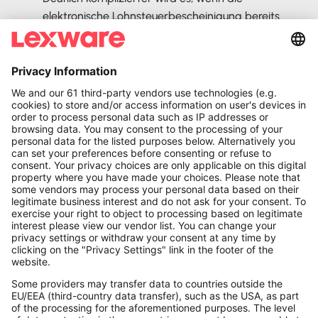
elektronische Lohnsteuerbescheinigung bereits
ausgestellt und an das Finanzamt übermittelt
wurde. Eine Korrektur des Lohnsteuerabzugs ist
dann nämlich
nicht mehr zulässig
. Um diesen Fehler
zu beheben, muss umgehend eine Meldung an das
Betriebsstättenfinanzamt gemacht werden. Dort
wird eine sogenannte
haftungsbefreiende Anzeige
erstellt, sodass das Finanzamt die zu wenig
erhobene Lohnsteuer von dem Arbeitnehmer
nachfordern kann.
Da du als Arbeitgeber nach § 42d des
Einkommensteuergesetzes für die korrekte
Berechnung und Abführung der Lohnsteuer haftest,
ist eine nachträgliche Korrektur nicht immer einfach.