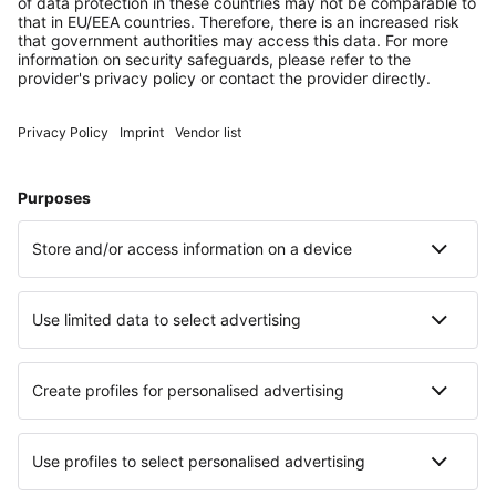
ZUSAMMENFASSUNG

Das Wichtigste zur Lohnabrechnung auf
einen Blick
Die Lohnabrechnung bzw. Gehaltsabrechnung
schlüsselt die
Zusammensetzung des Lohns
bzw. des Gehalts
eines Mitarbeiters oder einer
Mitarbeiterin für einen bestimmten Zeitraum
auf.
Gemäß § 108 Gewerbeordnung haben
Mitarbeitende
Anspruch auf eine
Lohnabrechnung
.
Die Entgeltbescheinigungsverordnung gibt eine
gewisse
inhaltliche Gestaltung
und einen
Aufbau vor.
Für kleine und mittlere Unternehmen empfiehlt