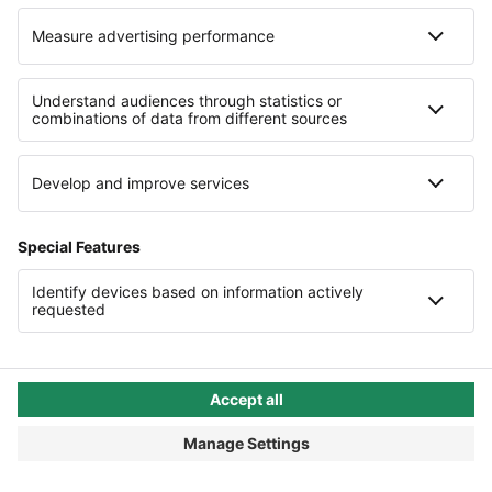
sich der Einsatz eines modernen
Lohnprogramms
, da so Kosten für einen
externen Dienstleister eingespart werden.
Fehler bei der Lohnabrechnung
können
teilweise recht einfach behoben werden. Die
Korrektur des Lohnsteuerabzugs ist jedoch mit
viel Aufwand verbunden.
Teile diese Seite:





