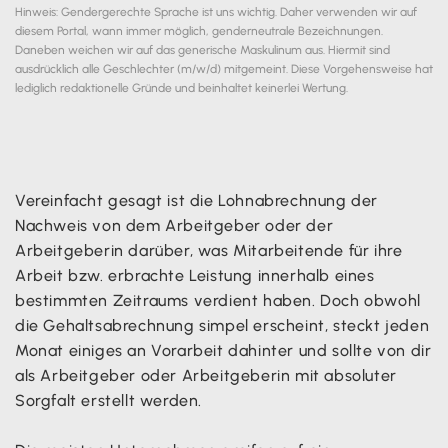
Hinweis: Gendergerechte Sprache ist uns wichtig. Daher verwenden wir auf
diesem Portal, wann immer möglich, genderneutrale Bezeichnungen.
Daneben weichen wir auf das generische Maskulinum aus. Hiermit sind
ausdrücklich alle Geschlechter (m/w/d) mitgemeint. Diese Vorgehensweise hat
lediglich redaktionelle Gründe und beinhaltet keinerlei Wertung.
Vereinfacht gesagt ist die Lohnabrechnung der
Nachweis von dem Arbeitgeber oder der
Arbeitgeberin darüber, was Mitarbeitende für ihre
Arbeit bzw. erbrachte Leistung innerhalb eines
bestimmten Zeitraums verdient haben. Doch obwohl
die Gehaltsabrechnung simpel erscheint, steckt jeden
Monat einiges an Vorarbeit dahinter und sollte von dir
als Arbeitgeber oder Arbeitgeberin mit absoluter
Sorgfalt erstellt werden.