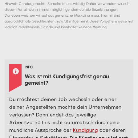
Hinweis: Gendergerechte Sprache ist uns wichtig. Daher verwenden wir auf
diesem Portal, wann immer möglich, genderneutrale Bezeichnungen.
Daneben weichen wir auf das generische Maskulinum aus. Hiermit sind
ausdrücklich alle Geschlechter (m/w/d) mitgemeint. Diese Vorgehensweise hat
lediglich redaktionelle Gründe und beinhaltet keinerlei Wertung.
INFO

Was ist mit Kündigungsfrist genau
gemeint?
Du möchtest deinen Job wechseln oder einer
deiner Angestellten möchte dein Unternehmen
verlassen? Dann endet das jeweilige
Arbeitsverhältnis nicht automatisch durch eine
mündliche Aussprache der
Kündigung
oder deren
Übergabe in Schriftform.
Die Kündigung wird erst