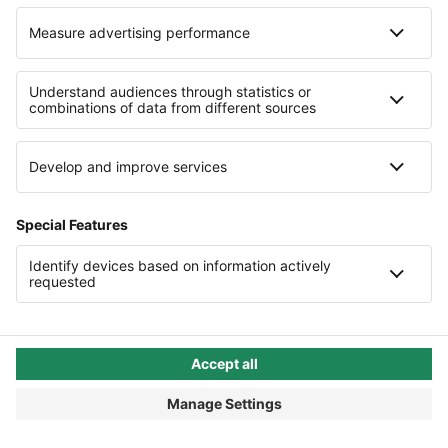
diesem Fall müssen sich Arbeitgeber und
Arbeitnehmer nach den Fristen einer ordentlichen
Kündigung entsprechend § 622 BGB richten.
ZUSAMMENFASSUNG

Kündigungsfrist: Alles Wichtige noch
einmal im Überblick
Ein Arbeitsverhältnis endet grundsätzlich nicht
durch die schriftliche oder mündliche Mitteilung
der Kündigung. Sowohl Arbeitgeber als auch
Arbeitnehmer sind zur
Einhaltung der
vereinbarten Kündigungsfrist verpflichtet
.
Für Angestellte greift in den meisten Fällen die

gesetzliche Kündigungsfrist
: Entweder vier