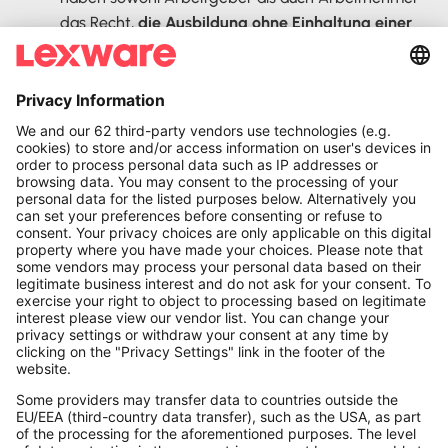
das Recht,
die Ausbildung ohne Einhaltung einer
bestimmten Kündigungsfrist zu beenden
. Der
Vorgang muss lediglich schriftlich erfolgen. Nach der
Probezeit steht es Azubis zu, ihr Arbeitsverhältnis
unter Berücksichtigung einer Kündigungsfrist von
vier Wochen aufzulösen. Der Arbeitgeber oder die
Arbeitgeberin kann ab diesem Zeitpunkt für die
Dauer der Ausbildung keine ordentliche Kündigung
aussprechen.
Menschen mit Handicap
: Für Schwerbehinderte
greift durch das SGB IX
eine
Mindestkündigungsfrist von vier Wochen
. Diese
gesetzliche Vorschrift macht eine Verkürzung dieses
Zeitraums unwirksam.
Werkstudenten
: Für sie gelten mit Blick auf die
Kündigungsfrist dieselben Regelungen wie für alle
anderen Angestellten auch – vier Wochen zum 15.