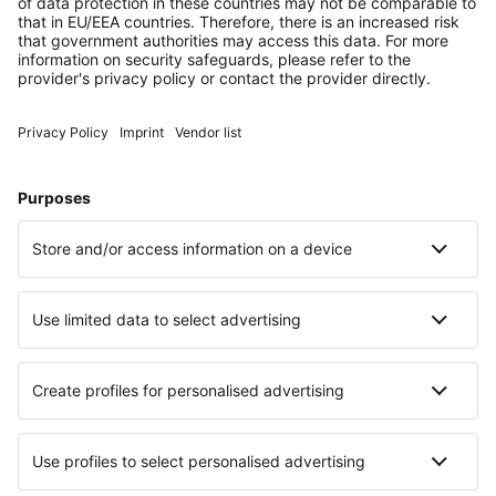
des Monats oder zum Monatsende. In der Probezeit
greift wiederum die verkürzte Frist von zwei
Wochen.
Elternzeit
: Eine Kündigung durch den Arbeitgeber
oder die Arbeitgeberin
ist kurz vor oder während
der Elternzeit verboten
. Nach dieser Zeit erlischt
dieser besondere Kündigungsschutz jedoch. Nach
der Elternzeit gilt wieder die gleiche
Kündigungsfrist, die zuvor vertraglich mit dem
Arbeitgeber oder der Arbeitgeberin vereinbart
wurde.
Kurzarbeit
: Sei es eine akute Pandemie oder
wirtschaftliche Entwicklungen – für viele
Unternehmen ist Kurzarbeit ein probates Mittel, um
starke Auftragseinbußen abzufedern. Doch wie
wirkt sich Kurzarbeit auf die geltende
Kündigungsfrist aus?
Die Antwort: Gar nicht
. Auch in