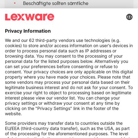
Beschäftigte sollten sämtliche
Lohnsteuerbescheide
bis zum Rentenalter
aufbewahren, da sie Grundlage der
Rentenbemessung sind. Zudem müssen
Arbeitgebende die Lohnsteuerbescheide über
zehn Jahre verwahren.
Teile diese Seite:




