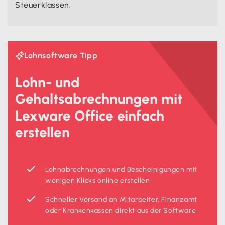
Steuerklassen.
Lohnsoftware Tipp

Lohn- und
Gehaltsabrechnungen mit
Lexware Office einfach
erstellen
Lohnabrechnungen und Bescheinigungen mit
wenigen Klicks online erstellen
Schneller Versand an Mitarbeiter, Finanzamt
oder Krankenkassen direkt aus der Software