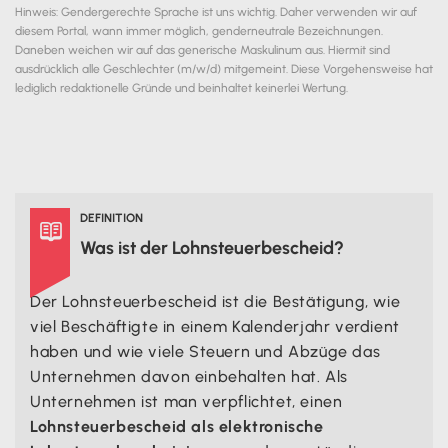
Hinweis: Gendergerechte Sprache ist uns wichtig. Daher verwenden wir auf
diesem Portal, wann immer möglich, genderneutrale Bezeichnungen.
Daneben weichen wir auf das generische Maskulinum aus. Hiermit sind
ausdrücklich alle Geschlechter (m/w/d) mitgemeint. Diese Vorgehensweise hat
lediglich redaktionelle Gründe und beinhaltet keinerlei Wertung.
DEFINITION

Was ist der Lohnsteuerbescheid?
Der Lohnsteuerbescheid ist die Bestätigung, wie
viel Beschäftigte in einem Kalenderjahr verdient
haben und wie viele Steuern und Abzüge das
Unternehmen davon einbehalten hat. Als
Unternehmen ist man verpflichtet, einen
Lohnsteuerbescheid als elektronische