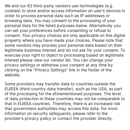
Erweiterungen & Partner
Wissen

Fachwissen für Unternehmer
Tools & mehr
Lexware Akademie
Tell Your Story
Das Lena Prinzip
Service

Support für Lexware Office
System-Status
Für Steuerberater